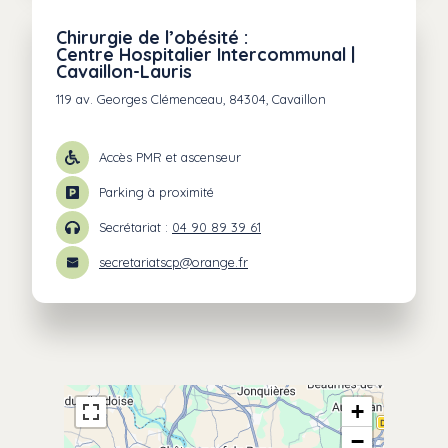
Chirurgie de l’obésité :
Centre Hospitalier Intercommunal |
Cavaillon-Lauris
119 av. Georges Clémenceau, 84304, Cavaillon
Accès PMR et ascenseur
Parking à proximité
Secrétariat :
04 90 89 39 61
secretariatscp@orange.fr
+
−